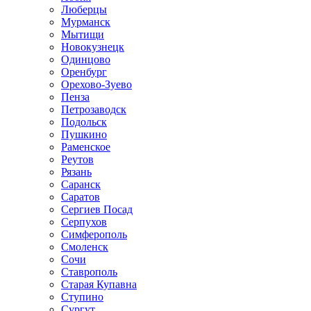
Люберцы
Мурманск
Мытищи
Новокузнецк
Одинцово
Оренбург
Орехово-Зуево
Пенза
Петрозаводск
Подольск
Пушкино
Раменское
Реутов
Рязань
Саранск
Саратов
Сергиев Посад
Серпухов
Симферополь
Смоленск
Сочи
Ставрополь
Старая Купавна
Ступино
Сургут