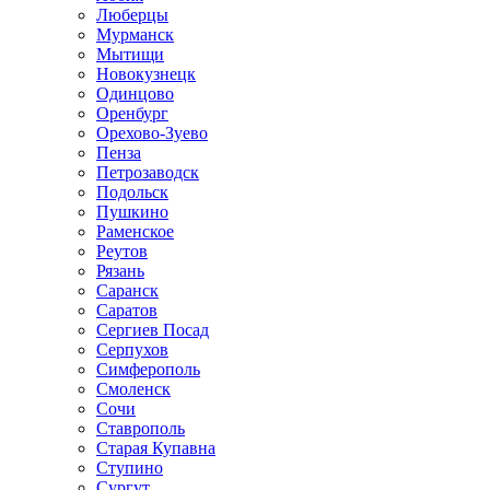
Люберцы
Мурманск
Мытищи
Новокузнецк
Одинцово
Оренбург
Орехово-Зуево
Пенза
Петрозаводск
Подольск
Пушкино
Раменское
Реутов
Рязань
Саранск
Саратов
Сергиев Посад
Серпухов
Симферополь
Смоленск
Сочи
Ставрополь
Старая Купавна
Ступино
Сургут